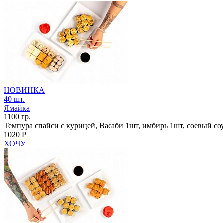
НОВИНКА
40 шт.
Ямайка
1100 гр.
Темпура спайси с курицей, Васаби 1шт, имбирь 1шт, соевый со
1020 Р
ХОЧУ